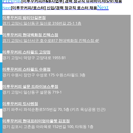
Prev
Prev
[미루꾸커피/F&B사업부] 경력 정규직 슈퍼바이저(S/V) 채용
Next
Next
[미루꾸커피/로스터] 신입/경력 정규직 로스터 채용
미루꾸커피 밤리단길본점
경기 고양시 일산동구 일산로 316번길 25-1 1층
미루꾸커피 현대백화점 킨텍스점
경기 고양시 일산서구 호수로817 현대백화점 킨텍스점 4F
미루꾸커피 스타필드 고양점
경기 고양시 덕양구 고양대로 1955 B1
미루꾸커피 스타필드 수원점
경기 수원시 장안구 수성로 175 수원스타필드 3층
미루꾸커피 설문 드라이브스루점
경기 고양시 일산동구 설문동 719-1
미루꾸커피 킷사텐점
경기 파주시 와석순환로515번길 70, 5층 (키즈 옥상공원 인근)
미루꾸커피 현대프리미엄아울렛 김포점
경기 김포시 고촌읍 아라육로 152번길 100, 타워동 1층