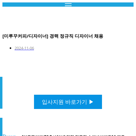
콘
텐
Recruit.
츠
로
건
[미루꾸커피/디자이너] 경력 정규직 디자이너 채용
너
뛰
2024-11-06
기
입사지원 바로가기 ▶