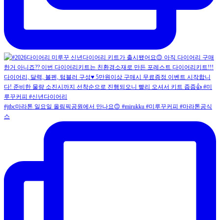
#jtbc마라톤 일요일 올림픽공원에서 만나요🙃 #mirukku #미루꾸커피 #마라톤공식
스