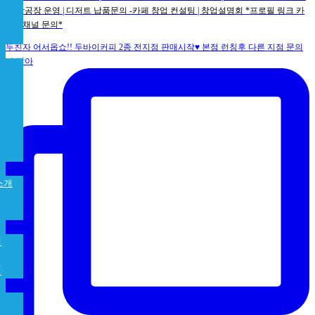
증 빵공장 운영 | 디저트 납품문의 -카페 창업 컨설팅 | 창업설명회 *프로필 링크 카
카오채널 문의*
두친자 어서옵쇼!! 두바이커피 2종 전지점 판매시작♥️ 본점 런칭후 다른 지점 문의
가 많아
소개
개
램