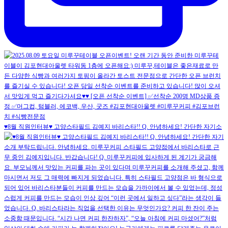
♥️8월 직원인터뷰♥️ 고양스타필드 김예지 바리스타!! Q. 안녕하세요! 간단한 자기소