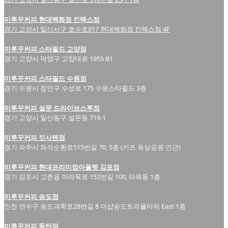
미루꾸커피 현대백화점 킨텍스점
경기 고양시 일산서구 호수로817 현대백화점 킨텍스점 4F
미루꾸커피 스타필드 고양점
경기 고양시 덕양구 고양대로 1955 B1
미루꾸커피 스타필드 수원점
경기 수원시 장안구 수성로 175 수원스타필드 3층
미루꾸커피 설문 드라이브스루점
경기 고양시 일산동구 설문동 719-1
미루꾸커피 킷사텐점
경기 파주시 와석순환로515번길 70, 5층 (키즈 옥상공원 인근)
미루꾸커피 현대프리미엄아울렛 김포점
경기 김포시 고촌읍 아라육로 152번길 100, 타워동 1층
미루꾸커피 송도점
인천 연수구 송도과학로28번길 8 더샵송도트리플타워 East 1층
미루꾸커피 동탄점