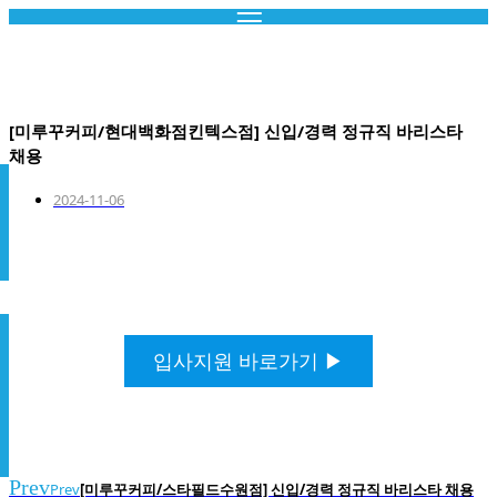
콘
텐
Recruit.
츠
로
건
[미루꾸커피/현대백화점킨텍스점] 신입/경력 정규직 바리스타
너
뛰
채용
기
2024-11-06
입사지원 바로가기 ▶
Prev
Prev
[미루꾸커피/스타필드수원점] 신입/경력 정규직 바리스타 채용