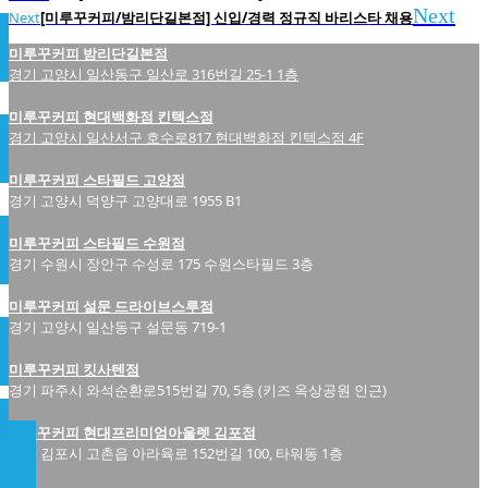
Next
Next
[미루꾸커피/밤리단길본점] 신입/경력 정규직 바리스타 채용
미루꾸커피 밤리단길본점
경기 고양시 일산동구 일산로 316번길 25-1 1층
미루꾸커피 현대백화점 킨텍스점
경기 고양시 일산서구 호수로817 현대백화점 킨텍스점 4F
미루꾸커피 스타필드 고양점
경기 고양시 덕양구 고양대로 1955 B1
미루꾸커피 스타필드 수원점
경기 수원시 장안구 수성로 175 수원스타필드 3층
미루꾸커피 설문 드라이브스루점
경기 고양시 일산동구 설문동 719-1
미루꾸커피 킷사텐점
경기 파주시 와석순환로515번길 70, 5층 (키즈 옥상공원 인근)
미루꾸커피 현대프리미엄아울렛 김포점
경기 김포시 고촌읍 아라육로 152번길 100, 타워동 1층