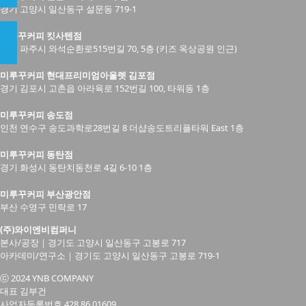
경기 고양시 일산동구 설문동 719-1
미루꾸커피 킷사텐점
경기 파주시 와석순환로515번길 70, 5층 (키즈 옥상공원 인근)
미루꾸커피 현대프리미엄아울렛 김포점
경기 김포시 고촌읍 아라육로 152번길 100, 타워동 1층
미루꾸커피 송도점
인천 연수구 송도과학로28번길 8 더샵송도트리플타워 East 1층
미루꾸커피 동탄점
경기 화성시 동탄치동천로 4길 6-10 1층
미루꾸커피 부산광안점
부산 수영구 민락로 17
(주)와이엔비컴퍼니
본사/공장｜경기도 고양시 일산동구 고봉로 717
아카데미/연구소｜경기도 고양시 일산동구 고봉로 719-1
ⓒ 2024 YNB COMPANY
대표 김부건
사업자등록번호 428.86.01609