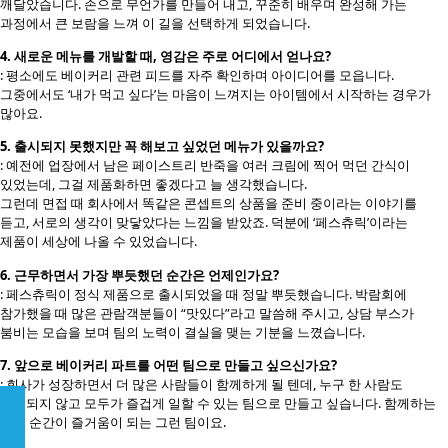
깨달았습니다. 손으로 무언가를 만들어 내고, 꾸준히 배우며 완성해 가는
과정에서 큰 보람을 느껴 이 길을 선택하게 되었습니다.
4. 새로운 메뉴를 개발할 때, 영감은 주로 어디에서 얻나요?
: 평소에도 베이커리 관련 피드를 자주 확인하며 아이디어를 모읍니다.
그중에서도 ‘내가 먹고 싶다’는 마음이 느껴지는 아이템에서 시작하는 경우가
많아요.
5. 출시되지 못했지만 꼭 해보고 싶었던 메뉴가 있을까요?
: 예전에 업장에서 남은 페이스트리 반죽을 여러 크림에 찍어 먹던 간식이
있었는데, 그걸 제품화하면 좋겠다고 늘 생각했습니다.
그런데 면접 때 회사에서 똑같은 콘셉트의 상품을 준비 중이라는 이야기를
듣고, 서로의 생각이 맞닿았다는 느낌을 받았죠. 덕분에 ‘페스츄릭’이라는
제품이 세상에 나올 수 있었습니다.
6. 근무하면서 가장 뿌듯했던 순간은 언제인가요?
: 페스츄릭이 정식 제품으로 출시되었을 때 정말 뿌듯했습니다. 박람회에
참가했을 때 많은 관람객분들이 “맛있다”라고 말씀해 주시고, 상담 부스가
붐비는 모습을 보며 팀의 노력이 결실을 맺는 기분을 느꼈습니다.
7. 앞으로 베이커리 파트를 어떤 팀으로 만들고 싶으신가요?
: 회사가 성장하면서 더 많은 사람들이 함께하게 될 텐데, 누구 한 사람도
소외되지 않고 모두가 즐겁게 일할 수 있는 팀으로 만들고 싶습니다. 함께하는
모든 순간이 즐거움이 되는 그런 팀이요.