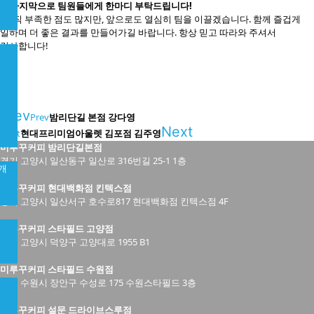
8. 마지막으로 팀원들에게 한마디 부탁드립니다!
: 아직 부족한 점도 많지만, 앞으로도 열심히 팀을 이끌겠습니다. 함께 즐겁게
일하며 더 좋은 결과를 만들어가길 바랍니다. 항상 믿고 따라와 주셔서
감사합니다!
Prev
Prev
밤리단길 본점 강다영
Next
Next
현대프리미엄아울렛 김포점 김주영
미루꾸커피 밤리단길본점
경기 고양시 일산동구 일산로 316번길 25-1 1층
개
미루꾸커피 현대백화점 킨텍스점
경기 고양시 일산서구 호수로817 현대백화점 킨텍스점 4F
미루꾸커피 스타필드 고양점
경기 고양시 덕양구 고양대로 1955 B1
미루꾸커피 스타필드 수원점
경기 수원시 장안구 수성로 175 수원스타필드 3층
미루꾸커피 설문 드라이브스루점