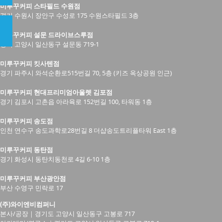
미루꾸커피 스타필드 수원점
경기 수원시 장안구 수성로 175 수원스타필드 3층
미루꾸커피 설문 드라이브스루점
경기 고양시 일산동구 설문동 719-1
미루꾸커피 킷사텐점
경기 파주시 와석순환로515번길 70, 5층 (키즈 옥상공원 인근)
미루꾸커피 현대프리미엄아울렛 김포점
경기 김포시 고촌읍 아라육로 152번길 100, 타워동 1층
미루꾸커피 송도점
인천 연수구 송도과학로28번길 8 더샵송도트리플타워 East 1층
미루꾸커피 동탄점
경기 화성시 동탄치동천로 4길 6-10 1층
미루꾸커피 부산광안점
부산 수영구 민락로 17
(주)와이엔비컴퍼니
본사/공장｜경기도 고양시 일산동구 고봉로 717