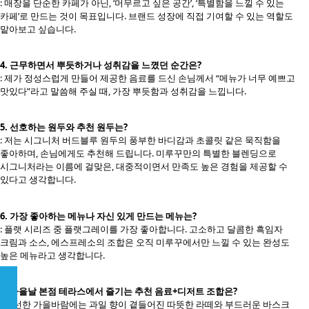
: 매장을 단순한 카페가 아닌, ‘머무르고 싶은 공간’, ‘특별함을 느낄 수 있는
카페’로 만드는 것이 목표입니다. 브랜드 성장에 직접 기여할 수 있는 역할도
맡아보고 싶습니다.
4. 근무하면서 뿌듯하거나 성취감을 느꼈던 순간은?
: 제가 정성스럽게 만들어 제공한 음료를 드신 손님께서 “메뉴가 너무 예쁘고
맛있다”라고 말씀해 주실 때, 가장 뿌듯함과 성취감을 느낍니다.
5. 선호하는 원두와 추천 원두는?
: 저는 시그니처 버드블루 원두의 풍부한 바디감과 초콜릿 같은 묵직함을
좋아하며, 손님에게도 추천해 드립니다. 미루꾸만의 특별한 블렌딩으로
시그니처라는 이름에 걸맞은, 대중적이면서 만족도 높은 경험을 제공할 수
있다고 생각합니다.
6. 가장 좋아하는 메뉴나 자신 있게 만드는 메뉴는?
: 플랫 시리즈 중 플랫그레이를 가장 좋아합니다. 고소하고 달콤한 흑임자
크림과 소스, 에스프레소의 조합은 오직 미루꾸에서만 느낄 수 있는 완성도
높은 메뉴라고 생각합니다.
7. 가을날 본점 테라스에서 즐기는 추천 음료+디저트 조합은?
: 선선한 가을바람에는 과일 향이 곁들어진 따뜻한 라떼와 부드러운 바스크