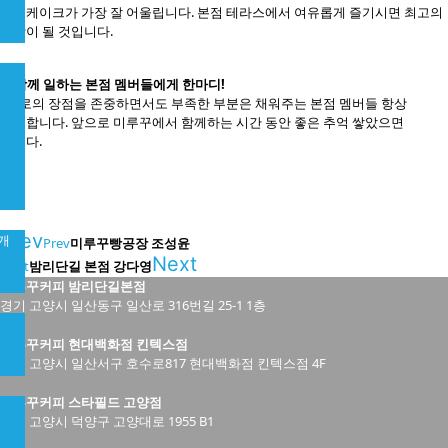
치즈케이크가 가장 잘 어울립니다. 본점 테라스에서 여유롭게 즐기시면 최고의
조합이 될 것입니다.
8. 함께 일하는 본점 멤버들에게 한마디!
: 서로의 장점을 존중하면서도 부족한 부분은 채워주는 본점 멤버들 항상
든든합니다. 앞으로 미루꾸에서 함께하는 시간 동안 좋은 추억 쌓았으면
합니다.
Prev
개
Prev
미루꾸빵공장 조성윤
Next
Next
밤리단길 본점 강다영
미루꾸커피 밤리단길본점
경기 고양시 일산동구 일산로 316번길 25-1 1층
미루꾸커피 현대백화점 킨텍스점
경기 고양시 일산서구 호수로817 현대백화점 킨텍스점 4F
미루꾸커피 스타필드 고양점
경기 고양시 덕양구 고양대로 1955 B1