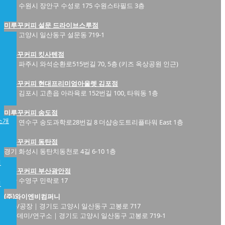
경기 수원시 장안구 수성로 175 수원스타필드 3층
미루꾸커피 설문 드라이브스루점
경기 고양시 일산동구 설문동 719-1
미루꾸커피 킷사텐점
경기 파주시 와석순환로515번길 70, 5층 (키즈 옥상공원 인근)
미루꾸커피 현대프리미엄아울렛 김포점
경기 김포시 고촌읍 아라육로 152번길 100, 타워동 1층
미루꾸커피 송도점
소개
인천 연수구 송도과학로28번길 8 더샵송도트리플타워 East 1층
미루꾸커피 동탄점
경기 화성시 동탄치동천로 4길 6-10 1층
개
미루꾸커피 부산광안점
부산 수영구 민락로 17
램
(주)와이엔비컴퍼니
본사/공장｜경기도 고양시 일산동구 고봉로 717
아카데미/연구소｜경기도 고양시 일산동구 고봉로 719-1