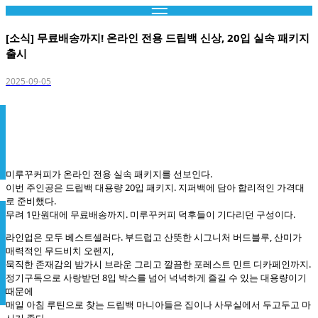
콘
텐
[소식] 무료배송까지! 온라인 전용 드립백 신상, 20입 실속 패키지
츠
출시
로
건
2025-09-05
너
뛰
기
미루꾸커피가 온라인 전용 실속 패키지를 선보인다.
이번 주인공은 드립백 대용량 20입 패키지. 지퍼백에 담아 합리적인 가격대
로 준비했다.
무려 1만원대에 무료배송까지. 미루꾸커피 덕후들이 기다리던 구성이다.
라인업은 모두 베스트셀러다. 부드럽고 산뜻한 시그니처 버드블루, 산미가
매력적인 무드비치 오렌지,
묵직한 존재감의 밤가시 브라운 그리고 깔끔한 포레스트 민트 디카페인까지.
정기구독으로 사랑받던 8입 박스를 넘어 넉넉하게 즐길 수 있는 대용량이기
때문에
매일 아침 루틴으로 찾는 드립백 마니아들은 집이나 사무실에서 두고두고 마