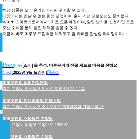
시기 좋다.
해당 상품은 오직 온라인에서만 구매할 수 있다.
매장에서는 만날 수 없는 한정 포맷이며, 출시 기념 프로모션도 준비했다.
네이버 스마트스토어에서 1차로 오픈 예정이며, 알림 받기를 신청하면 프로
모션 소식을 통해 할인 혜택을 받을 수 있다.
지금이 바로 미루꾸 드립백을 채워두고 홈 카페를 완성할 타이밍이다.
Prev
Prev
[소식] 올 추석, 미루꾸커피 선물 세트로 마음을 전해요
Next
Next
[2025년 9월 월간지]
미루꾸커피 밤리단길본점
경기 고양시 일산동구 일산로 316번길 25-1 1층
미루꾸커피 현대백화점 킨텍스점
경기 고양시 일산서구 호수로817 현대백화점 킨텍스점 4F
미루꾸커피 스타필드 고양점
경기 고양시 덕양구 고양대로 1955 B1
미루꾸커피 스타필드 수원점