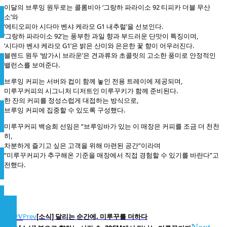
이달의 브루잉 원두로는 콜롬비아 ‘그랑하 파라이소 92 티피카 더블 무산
소’와
‘에티오피아 시다마 벤샤 케라모 G1 내추럴’을 선보인다.
‘그랑하 파라이소 92’는 풍부한 과일 향과 부드러운 단맛이 특징이며,
‘시다마 벤샤 케라모 G1’은 밝은 산미와 은은한 꽃 향이 어우러진다.
블렌드 원두 ‘밤가시 브라운’은 견과류와 초콜릿의 고소한 풍미로 안정적인
밸런스를 보여준다.
브루잉 커피는 서버와 컵이 함께 놓인 전용 트레이에 제공되며,
미루꾸커피의 시그니처 디저트인 미루꾸키가 함께 준비된다.
한 잔의 커피를 정성스럽게 대접하는 방식으로,
브루잉 커피에 집중할 수 있도록 구성했다.
미루꾸커피 백승희 선임은 “브루잉바가 있는 이 매장은 커피를 조금 더 천천
히,
차분하게 즐기고 싶은 고객을 위해 마련된 공간”이라며
“미루꾸커피가 추구해온 기준을 매장에서 직접 경험할 수 있기를 바란다”고
전했다.
Prev
Prev
[소식] 달리는 순간에, 미루꾸를 더하다