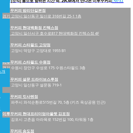
Next
Next
[소식] 봄으로 향하는 시간 속, 29CM에서 만나는 미루꾸커피
미루꾸커피 밤리단길본점
경기 고양시 일산동구 일산로 316번길 25-1 1층
미루꾸커피 현대백화점 킨텍스점
경기 고양시 일산서구 호수로817 현대백화점 킨텍스점 4F
미루꾸커피 스타필드 고양점
경기 고양시 덕양구 고양대로 1955 B1
미루꾸커피 스타필드 수원점
경기 수원시 장안구 수성로 175 수원스타필드 3층
소개
미루꾸커피 설문 드라이브스루점
경기 고양시 일산동구 설문동 719-1
개
미루꾸커피 킷사텐점
경기 파주시 와석순환로515번길 70, 5층 (키즈 옥상공원 인근)
램
미루꾸커피 현대프리미엄아울렛 김포점
경기 김포시 고촌읍 아라육로 152번길 100, 타워동 1층
미루꾸커피 송도점