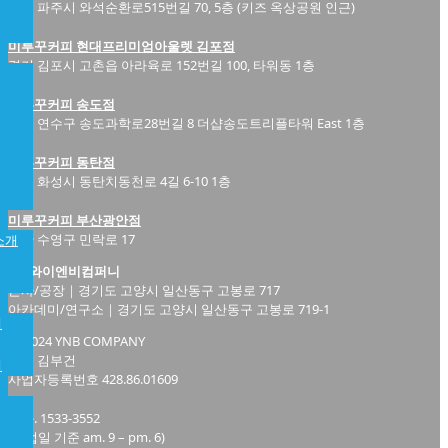
경기 파주시 와석순환로515번길 70, 5층 (키즈 옥상공원 인근)
미루꾸커피 현대프리미엄아울렛 김포점
경기 김포시 고촌읍 아라육로 152번길 100, 타워동 1층
미루꾸커피 송도점
인천 연수구 송도과학로28번길 8 더샵송도트리플타워 East 1층
미루꾸커피 동탄점
경기 화성시 동탄치동천로 4길 6-10 1층
미루꾸커피 부산광안점
부산 수영구 민락로 17
소개
(주)와이엔비컴퍼니
본사/공장｜경기도 고양시 일산동구 고봉로 717
아카데미/연구소｜경기도 고양시 일산동구 고봉로 719-1
개
ⓒ 2024 YNB COMPANY
대표 김부건
램
사업자등록번호 428.86.01609
전화. 1533-3552
(영업일 기준 am. 9 – pm. 6)