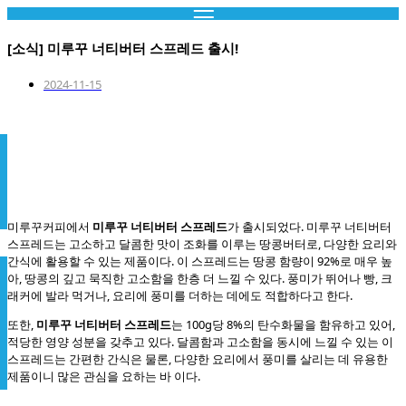
콘
텐
[소식] 미루꾸 너티버터 스프레드 출시!
츠
로
2024-11-15
건
너
뛰
기
미루꾸커피에서
미루꾸 너티버터 스프레드
가 출시되었다. 미루꾸 너티버터
스프레드는 고소하고 달콤한 맛이 조화를 이루는 땅콩버터로, 다양한 요리와
간식에 활용할 수 있는 제품이다. 이 스프레드는 땅콩 함량이 92%로 매우 높
아, 땅콩의 깊고 묵직한 고소함을 한층 더 느낄 수 있다. 풍미가 뛰어나 빵, 크
래커에 발라 먹거나, 요리에 풍미를 더하는 데에도 적합하다고 한다.
또한,
미루꾸 너티버터 스프레드
는 100g당 8%의 탄수화물을 함유하고 있어,
적당한 영양 성분을 갖추고 있다. 달콤함과 고소함을 동시에 느낄 수 있는 이
스프레드는 간편한 간식은 물론, 다양한 요리에서 풍미를 살리는 데 유용한
제품이니 많은 관심을 요하는 바 이다.