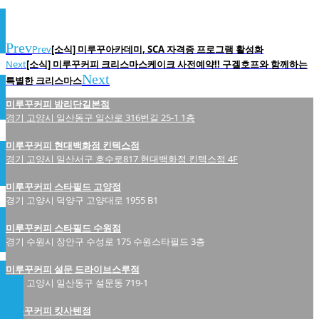
Prev
Prev
[소식] 미루꾸아카데미, SCA 자격증 프로그램 활성화
Next
[소식] 미루꾸커피 크리스마스케이크 사전예약!! 구겔호프와 함께하는
Next
특별한 크리스마스
미루꾸커피 밤리단길본점
경기 고양시 일산동구 일산로 316번길 25-1 1층
미루꾸커피 현대백화점 킨텍스점
경기 고양시 일산서구 호수로817 현대백화점 킨텍스점 4F
미루꾸커피 스타필드 고양점
경기 고양시 덕양구 고양대로 1955 B1
미루꾸커피 스타필드 수원점
경기 수원시 장안구 수성로 175 수원스타필드 3층
미루꾸커피 설문 드라이브스루점
경기 고양시 일산동구 설문동 719-1
미루꾸커피 킷사텐점