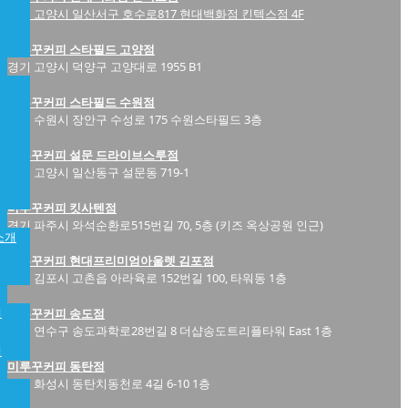
경기 고양시 일산서구 호수로817 현대백화점 킨텍스점 4F
미루꾸커피 스타필드 고양점
경기 고양시 덕양구 고양대로 1955 B1
미루꾸커피 스타필드 수원점
경기 수원시 장안구 수성로 175 수원스타필드 3층
미루꾸커피 설문 드라이브스루점
경기 고양시 일산동구 설문동 719-1
미루꾸커피 킷사텐점
경기 파주시 와석순환로515번길 70, 5층 (키즈 옥상공원 인근)
소개
미루꾸커피 현대프리미엄아울렛 김포점
경기 김포시 고촌읍 아라육로 152번길 100, 타워동 1층
개
미루꾸커피 송도점
인천 연수구 송도과학로28번길 8 더샵송도트리플타워 East 1층
램
미루꾸커피 동탄점
경기 화성시 동탄치동천로 4길 6-10 1층