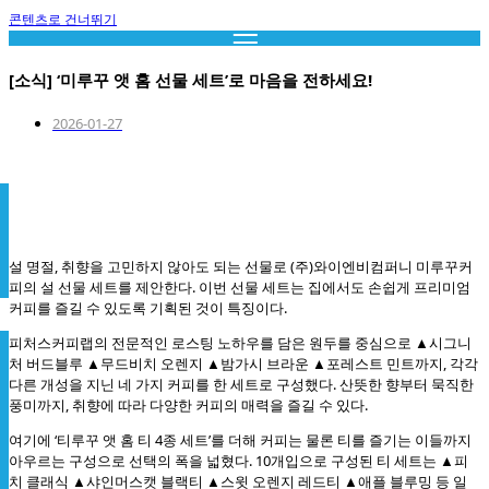
콘텐츠로 건너뛰기
[소식] ‘미루꾸 앳 홈 선물 세트’로 마음을 전하세요!
2026-01-27
설 명절, 취향을 고민하지 않아도 되는 선물로 (주)와이엔비컴퍼니 미루꾸커
피의 설 선물 세트를 제안한다. 이번 선물 세트는 집에서도 손쉽게 프리미엄
커피를 즐길 수 있도록 기획된 것이 특징이다.
피처스커피랩의 전문적인 로스팅 노하우를 담은 원두를 중심으로 ▲시그니
처 버드블루 ▲무드비치 오렌지 ▲밤가시 브라운 ▲포레스트 민트까지, 각각
다른 개성을 지닌 네 가지 커피를 한 세트로 구성했다. 산뜻한 향부터 묵직한
풍미까지, 취향에 따라 다양한 커피의 매력을 즐길 수 있다.
여기에 ‘티루꾸 앳 홈 티 4종 세트’를 더해 커피는 물론 티를 즐기는 이들까지
아우르는 구성으로 선택의 폭을 넓혔다. 10개입으로 구성된 티 세트는 ▲피
치 클래식 ▲샤인머스캣 블랙티 ▲스윗 오렌지 레드티 ▲애플 블루밍 등 일