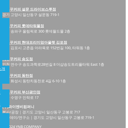
미루꾸커피 설문 드라이브스루점
경기 고양시 일산동구 설문동 719-1
미루꾸커피 롯데타워몰점
서울 송파구 올림픽로 300 롯데월드몰 2층
미루꾸커피 현대프리미엄아울렛 김포점
경기 김포시 고촌읍 아라육로 152번길 100, 타워동 1층
미루꾸커피 송도점
인천 연수구 송도과학로28번길 8 더샵송도트리플타워 East 1층
소개
미루꾸커피 동탄점
경기 화성시 동탄치동천로 4길 6-10 1층
미루꾸커피 부산광안점
개
부산 수영구 민락로 17
램
(주)와이엔비컴퍼니
본사/공장｜경기도 고양시 일산동구 고봉로 717
아카데미/연구소｜경기도 고양시 일산동구 고봉로 719-1
ⓒ 2024 YNB COMPANY