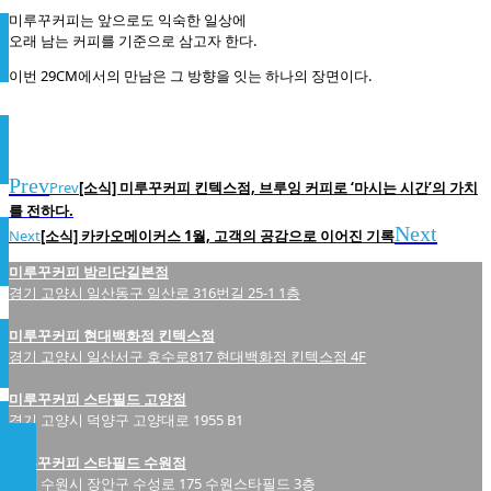
미루꾸커피는 앞으로도 익숙한 일상에
오래 남는 커피를 기준으로 삼고자 한다.
이번 29CM에서의 만남은 그 방향을 잇는 하나의 장면이다.
Prev
Prev
[소식] 미루꾸커피 킨텍스점, 브루잉 커피로 ‘마시는 시간’의 가치
를 전하다.
Next
Next
[소식] 카카오메이커스 1월, 고객의 공감으로 이어진 기록
미루꾸커피 밤리단길본점
경기 고양시 일산동구 일산로 316번길 25-1 1층
미루꾸커피 현대백화점 킨텍스점
경기 고양시 일산서구 호수로817 현대백화점 킨텍스점 4F
미루꾸커피 스타필드 고양점
경기 고양시 덕양구 고양대로 1955 B1
미루꾸커피 스타필드 수원점
경기 수원시 장안구 수성로 175 수원스타필드 3층