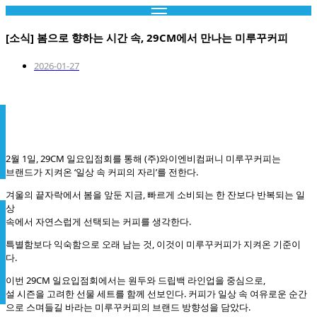
콘
텐
[소식] 봄으로 향하는 시간 속, 29CM에서 만나는 미루꾸커피
츠
로
2026-01-27
건
너
뛰
기
2월 1일, 29CM 일요입점회를 통해 (주)와이엔비컴퍼니 미루꾸커피는
브랜드가 지켜온 ‘일상 속 커피의 자리’를 전한다.
겨울의 끝자락에서 봄을 앞둔 지금, 빠르게 소비되는 한 잔보다 반복되는 일
상
속에서 자연스럽게 선택되는 커피를 생각한다.
특별함보다 익숙함으로 오래 남는 것, 이것이 미루꾸커피가 지켜온 기준이
다.
이번 29CM 일요입점회에서는 원두와 드립백 라인업을 중심으로,
설 시즌을 고려한 선물 세트를 함께 선보인다. 커피가 일상 속 여유로운 순간
으로 스며들길 바라는 미루꾸커피의 브랜드 방향성을 담았다.