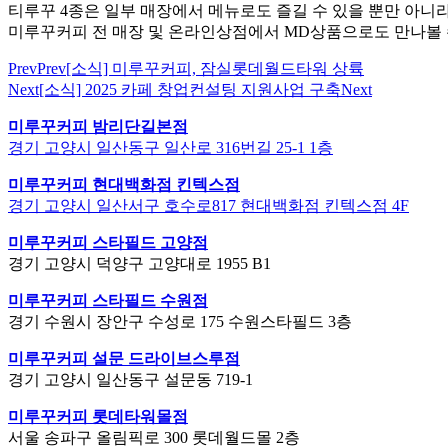
티루꾸 4종은 일부 매장에서 메뉴로도 즐길 수 있을 뿐만 아니라
미루꾸커피 전 매장 및 온라인상점에서 MD상품으로도 만나볼 
Prev
Prev
[소식] 미루꾸커피, 잠실롯데월드타워 상륙
Next
[소식] 2025 카페 창업컨설팅 지원사업 구축
Next
미루꾸커피 밤리단길본점
경기 고양시 일산동구 일산로 316번길 25-1 1층
미루꾸커피 현대백화점 킨텍스점
경기 고양시 일산서구 호수로817 현대백화점 킨텍스점 4F
미루꾸커피 스타필드 고양점
경기 고양시 덕양구 고양대로 1955 B1
미루꾸커피 스타필드 수원점
경기 수원시 장안구 수성로 175 수원스타필드 3층
미루꾸커피 설문 드라이브스루점
경기 고양시 일산동구 설문동 719-1
미루꾸커피 롯데타워몰점
서울 송파구 올림픽로 300 롯데월드몰 2층