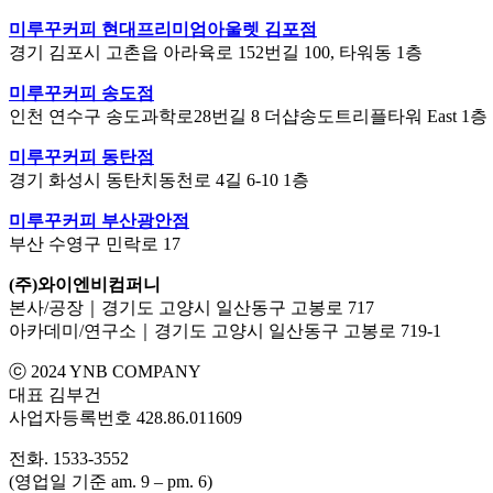
미루꾸커피 현대프리미엄아울렛 김포점
경기 김포시 고촌읍 아라육로 152번길 100, 타워동 1층
미루꾸커피 송도점
인천 연수구 송도과학로28번길 8 더샵송도트리플타워 East 1층
미루꾸커피 동탄점
경기 화성시 동탄치동천로 4길 6-10 1층
미루꾸커피 부산광안점
부산 수영구 민락로 17
(주)와이엔비컴퍼니
본사/공장｜경기도 고양시 일산동구 고봉로 717
아카데미/연구소｜경기도 고양시 일산동구 고봉로 719-1
ⓒ 2024 YNB COMPANY
대표 김부건
사업자등록번호 428.86.011609
전화. 1533-3552
(영업일 기준 am. 9 – pm. 6)