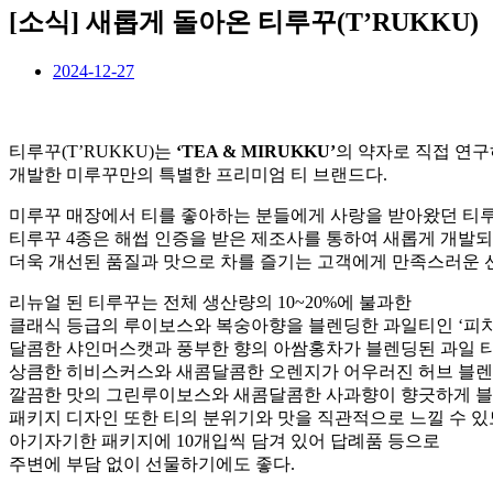
[소식] 새롭게 돌아온 티루꾸(T’RUKKU)
2024-12-27
티루꾸(T’RUKKU)는
‘TEA & MIRUKKU’
의 약자로 직접 연
개발한 미루꾸만의 특별한 프리미엄 티 브랜드다.
미루꾸 매장에서 티를 좋아하는 분들에게 사랑을 받아왔던 티루
티루꾸 4종은 해썹 인증을 받은 제조사를 통하여 새롭게 개발되
더욱 개선된 품질과 맛으로 차를 즐기는 고객에게 만족스러운 
리뉴얼 된 티루꾸는 전체 생산량의 10~20%에 불과한
클래식 등급의 루이보스와 복숭아향을 블렌딩한 과일티인 ‘피치 클래식(P
달콤한 샤인머스캣과 풍부한 향의 아쌈홍차가 블렌딩된 과일 티 ‘샤인머스캣
상큼한 히비스커스와 새콤달콤한 오렌지가 어우러진 허브 블렌딩 티 ‘스윗
깔끔한 맛의 그린루이보스와 새콤달콤한 사과향이 향긋하게 블렌딩된 ‘
패키지 디자인 또한 티의 분위기와 맛을 직관적으로 느낄 수 
아기자기한 패키지에 10개입씩 담겨 있어 답례품 등으로
주변에 부담 없이 선물하기에도 좋다.