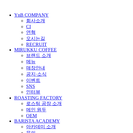
콘
텐
YnB COMPANY
츠
회사소개
로
CI
건
연혁
너
오시는길
뛰
RECRUIT
기
MIRUKKU COFFEE
브랜드 소개
메뉴
매장안내
공지·소식
이벤트
SNS
인터뷰
ROASTING FACTORY
로스팅 공장 소개
메인 원두
OEM
BARISTA ACADEMY
아카데미 소개
문의