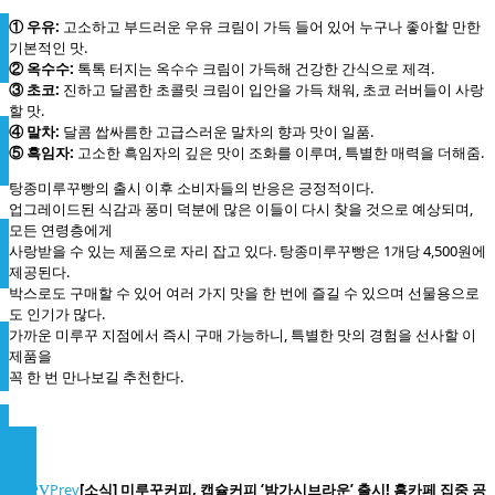
① 우유:
고소하고 부드러운 우유 크림이 가득 들어 있어 누구나 좋아할 만한
기본적인 맛.
② 옥수수:
톡톡 터지는 옥수수 크림이 가득해 건강한 간식으로 제격.
③ 초코:
진하고 달콤한 초콜릿 크림이 입안을 가득 채워, 초코 러버들이 사랑
할 맛.
④ 말차:
달콤 쌉싸름한 고급스러운 말차의 향과 맛이 일품.
⑤ 흑임자:
고소한 흑임자의 깊은 맛이 조화를 이루며, 특별한 매력을 더해줌.
탕종미루꾸빵의 출시 이후 소비자들의 반응은 긍정적이다.
업그레이드된 식감과 풍미 덕분에 많은 이들이 다시 찾을 것으로 예상되며,
모든 연령층에게
사랑받을 수 있는 제품으로 자리 잡고 있다. 탕종미루꾸빵은 1개당 4,500원에
제공된다.
박스로도 구매할 수 있어 여러 가지 맛을 한 번에 즐길 수 있으며 선물용으로
도 인기가 많다.
가까운 미루꾸 지점에서 즉시 구매 가능하니, 특별한 맛의 경험을 선사할 이
제품을
꼭 한 번 만나보길 추천한다.
Prev
Prev
[소식] 미루꾸커피, 캡슐커피 ‘밤가시브라운’ 출시! 홈카페 집중 공