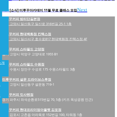
략
Next
Next
[소식] 미루꾸아카데미 11월 무료 클래스 모집
미루꾸커피 밤리단길본점
경기 고양시 일산동구 일산로 316번길 25-1 1층
미루꾸커피 현대백화점 킨텍스점
경기 고양시 일산서구 호수로817 현대백화점 킨텍스점 4F
미루꾸커피 스타필드 고양점
경기 고양시 덕양구 고양대로 1955 B1
소개
미루꾸커피 스타필드 수원점
경기 수원시 장안구 수성로 175 수원스타필드 3층
미루꾸커피 설문 드라이브스루점
개
경기 고양시 일산동구 설문동 719-1
미루꾸커피 킷사텐점
램
경기 파주시 와석순환로515번길 70, 5층 (키즈 옥상공원 인근)
미루꾸커피 현대프리미엄아울렛 김포점
경기 김포시 고촌읍 아라육로 152번길 100, 타워동 1층