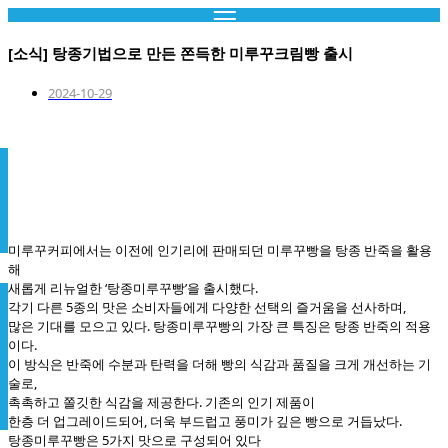
콘
텐
[소식] 탕종기법으로 만든 쫀득한 미루꾸크림빵 출시
츠
로
2024-10-29
건
너
뛰
기
미루꾸커피에서는 이전에 인기리에 판매되던 미루꾸빵을 탕종 반죽을 활용
해
새롭게 리뉴얼한 ‘탕종미루꾸빵’을 출시했다.
각기 다른 5종의 맛은 소비자들에게 다양한 선택의 즐거움을 선사하며,
많은 기대를 모으고 있다. 탕종미루꾸빵의 가장 큰 특징은 탕종 반죽의 적용
이다.
이 방식은 반죽에 수분과 탄력을 더해 빵의 식감과 품질을 크게 개선하는 기
술로,
촉촉하고 쫄깃한 식감을 제공한다. 기존의 인기 제품이
한층 더 업그레이드되어, 더욱 부드럽고 풍미가 깊은 빵으로 거듭났다.
탕종미루꾸빵은 5가지 맛으로 구성되어 있다