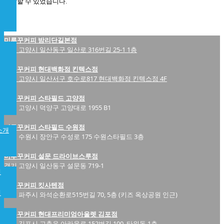
성장할 수 있었습니다.
미루꾸커피 밤리단길본점
경기 고양시 일산동구 일산로 316번길 25-1 1층
미루꾸커피 현대백화점 킨텍스점
경기 고양시 일산서구 호수로817 현대백화점 킨텍스점 4F
미루꾸커피 스타필드 고양점
경기 고양시 덕양구 고양대로 1955 B1
미루꾸커피 스타필드 수원점
소개
경기 수원시 장안구 수성로 175 수원스타필드 3층
미루꾸커피 설문 드라이브스루점
경기 고양시 일산동구 설문동 719-1
개
미루꾸커피 킷사텐점
램
경기 파주시 와석순환로515번길 70, 5층 (키즈 옥상공원 인근)
미루꾸커피 현대프리미엄아울렛 김포점
경기 김포시 고촌읍 아라육로 152번길 100, 타워동 1층