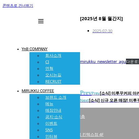
콘텐츠로 건너뛰기
[2025년 8월 월간지]
2025-07-30
YnB COMPANY
회사소개
mirukku_newsletter_agu
다운로
CI
연혁
오시는길
RECRUIT
MIRUKKU COFFEE
Prev
Prev
[소식] 미루꾸커피 아
브랜드 소개
Next
[소식] 신규 오픈 매장! 
메뉴
매장안내
미루꾸커피 밤리단길본점
경기 고양시 일산동구 일산로 316번길 25-1 1층
공지·소식
이벤트
미루꾸커피 현대백화점 킨텍스점
SNS
경기 고양시 일산서구 호수로817 현대백화점 킨텍스점 4F
인터뷰