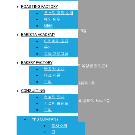
ROASTING FACTORY
미루꾸커피 스타필드 고양점
로스팅 공장 소개
경기 고양시 덕양구 고양대로 1955 B1
메인 원두
미루꾸커피 스타필드 수원점
OEM
경기 수원시 장안구 수성로 175 수원스타필드 3층
BARISTA ACADEMY
아카데미 소개
미루꾸커피 설문 드라이브스루점
문의
경기 고양시 일산동구 설문동 719-1
교육 프로그램
미루꾸커피 킷사텐점
BAKERY FACTORY
경기 파주시 와석순환로515번길 70, 5층 (키즈 옥상공원 인근)
빵공장 소개
대표 제품
미루꾸커피 현대프리미엄아울렛 김포점
문의
경기 김포시 고촌읍 아라육로 152번길 100, 타워동 1층
CONSULTING
미루꾸커피 송도점
컨설팅 안내
인천 연수구 송도과학로28번길 8 더샵송도트리플타워 East 1층
컨설팅 브랜드
문의
미루꾸커피 동탄점
경기 화성시 동탄치동천로 4길 6-10 1층
YnB COMPANY
회사소개
미루꾸커피 부산광안점
CI