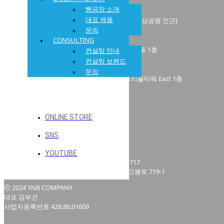
빵공장 소개
미루꾸커피 킷사텐점
대표 제품
경기 파주시 와석순환로515번길 70, 5층 (키즈 옥상공원 인근)
문의
미루꾸커피 현대프리미엄아울렛 김포점
CONSULTING
경기 김포시 고촌읍 아라육로 152번길 100, 타워동 1층
컨설팅 안내
컨설팅 브랜드
미루꾸커피 송도점
문의
인천 연수구 송도과학로28번길 8 더샵송도트리플타워 East 1층
미루꾸커피 동탄점
경기 화성시 동탄치동천로 4길 6-10 1층
ONLINE STORE
미루꾸커피 부산광안점
SNS
부산 수영구 민락로 17
(주)와이엔비컴퍼니
YOUTUBE
본사/공장｜경기도 고양시 일산동구 고봉로 717
아카데미/연구소｜경기도 고양시 일산동구 고봉로 719-1
ⓒ 2024 YNB COMPANY
대표 김부건
사업자등록번호 428.86.01609