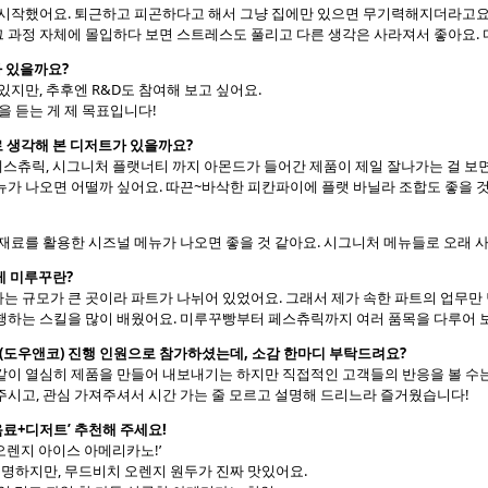
 시작했어요. 퇴근하고 피곤하다고 해서 그냥 집에만 있으면 무기력해지더라고요.
 과정 자체에 몰입하다 보면 스트레스도 풀리고 다른 생각은 사라져서 좋아요. 
가 있을까요?
있지만, 추후엔 R&D도 참여해 보고 싶어요.
을 듣는 게 제 목표입니다!
로 생각해 본 디저트가 있을까요?
, 페스츄릭, 시그니처 플랫너티 까지 아몬드가 들어간 제품이 제일 잘나가는 걸 보
뉴가 나오면 어떨까 싶어요. 따끈~바삭한 피칸파이에 플랫 바닐라 조합도 좋을 것
 재료를 활용한 시즈널 메뉴가 나오면 좋을 것 같아요. 시그니처 메뉴들로 오래 사
게 미루꾸란?
 회사는 규모가 큰 곳이라 파트가 나뉘어 있었어요. 그래서 제가 속한 파트의 업무
행하는 스킬을 많이 배웠어요. 미루꾸빵부터 페스츄릭까지 여러 품목을 다루어 보
(도우앤코) 진행 인원으로 참가하셨는데, 소감 한마디 부탁드려요?
같이 열심히 제품을 만들어 내보내기는 하지만 직접적인 고객들의 반응을 볼 수는
주시고, 관심 가져주셔서 시간 가는 줄 모르고 설명해 드리느라 즐거웠습니다!
 음료+디저트’ 추천해 주세요!
 오렌지 아이스 아메리카노!’
명하지만, 무드비치 오렌지 원두가 진짜 맛있어요.