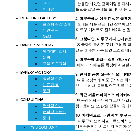
SNS
: 한동안 쉬었던 클라이밍을 다시
인터뷰
홀드를 잡고 문제를 풀어나가는 그
ROASTING FACTORY
5. 미루꾸에서 이루고 싶은 목표
로스팅 공장 소개
: 현재는 제품 생산에만 참여하고 
‘미루꾸 디저트도 잘하네?’라는 말
메인 원두
OEM
6. 그렇다면, 미루꾸커피 신메뉴
: 지금까지 출시된 쿠키, 프레즐
BARISTA ACADEMY
같은 견과류 가득 담긴 고소한 메
아카데미 소개
문의
7. 미루꾸에 바라는 점이 있나요?
교육 프로그램
: 베이커리 메뉴를 확장해 계절별
BAKERY FACTORY
8. 인터뷰 공통 질문인데요! 나에
빵공장 소개
: 나를 성장하게 해준 곳! 직전
대표 제품
보는 눈이나, 효율적으로 일을 수
문의
9. 최근 서울커피엑스포 베이커리
CONSULTING
: 빵공장에서 근무하다 보면 매일
컨설팅 안내
행복했어요. 또 많은 분들이 찾아
컨설팅 브랜드
10. 마지막으로, 서연픽 ‘미루꾸
문의
: ‘미루꾸키 오리지널 + 무드비치
미루꾸커피는 시그니처 커피가 유
YnB COMPANY