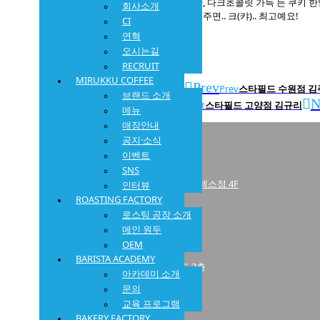
피칸, 다크초콜릿 가득 든 쿠키 
회사소개
마셔주면.. 크(캬).. 최고예요!
CI
연혁
오시는길
RECRUIT
MIRUKKU COFFEE
Prev
Prev
스타필드 수원점 김
브랜드 소개
N
Next
스타필드 고양점 김규리
메뉴
매장안내
미루꾸커피 밤리단길본점
공지·소식
경기 고양시 일산동구 일산로 316번길 25-1 1층
이벤트
미루꾸커피 현대백화점 킨텍스점
SNS
경기 고양시 일산서구 호수로817 현대백화점 킨텍스점 4F
인터뷰
ROASTING FACTORY
미루꾸커피 스타필드 고양점
로스팅 공장 소개
경기 고양시 덕양구 고양대로 1955 B1
메인 원두
OEM
미루꾸커피 스타필드 수원점
BARISTA ACADEMY
경기 수원시 장안구 수성로 175 수원스타필드 3층
아카데미 소개
문의
미루꾸커피 설문 드라이브스루점
교육 프로그램
경기 고양시 일산동구 설문동 719-1
BAKERY FACTORY