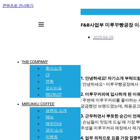
콘텐츠로 건너뛰기
F&B사업부 미루꾸빵공장 
2025-04-29
YnB COMPANY
회사소개
CI
1. 안녕하세요! 자기소개 부탁드립
연혁
: 안녕하세요~ 미루꾸빵공장에서 
오시는길
2. 미루꾸커피에 입사하게 된 이
RECRUIT
: 주변에 미루꾸커피를 좋아하는 
MIRUKKU COFFEE
궁금했던 브랜드였는데, 채용공고
브랜드 소개
3. 근무하면서 뿌듯한 순간이 언
메뉴
: 손님들이 맛있게 드실 때 가장 
매장안내
주셨을 미루꾸커피 매장에서 제가 
공지·소식
이벤트
4. 업무 외적으로 요즘 가장 집중