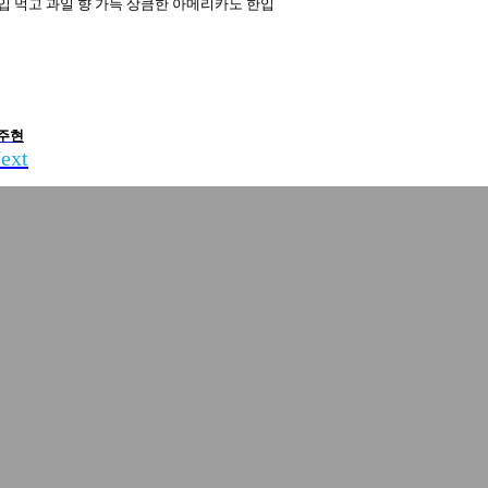
한입 먹고 과일 향 가득 상큼한 아메리카노 한입
주현
ext